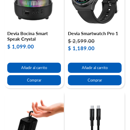
Devia Bocina Smart
Devia Smartwatch Pro 1
Speak Crystal
$ 2,599.00
Precio
Precio
$ 1,099.00
Precio
habitual
$ 1,189.00
de
habitual
oferta
Añadir al carrito
Añadir al carrito
Comprar
Comprar