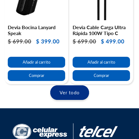
Devia Bocina Lanyard
Devia Cable Carga Ultra
Speak
Rápida 100W Tipo C
$ 699.00
$ 399.00
$ 699.00
$ 499.00
Precio
Precio
Precio
Precio
habitual
de
habitual
de
oferta
oferta
Añadir al carrito
Añadir al carrito
Comprar
Comprar
Ver todo