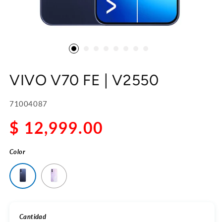
VIVO V70 FE | V2550
SKU:
71004087
$ 12,999.00
Precio
habitual
Color
Cantidad