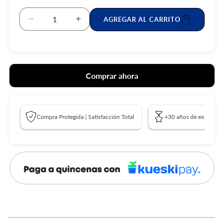
AGREGAR AL CARRITO
Reducir
Aumentar
cantidad
cantidad
para
para
VIVO
VIVO
V70
V70
Comprar ahora
FE
FE
|
|
V2550
V2550
Compra Protegida | Satisfacción Total
+30 años de experienc