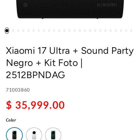
Xiaomi 17 Ultra + Sound Party
Negro + Kit Foto |
2512BPNDAG
SKU:
71003860
$ 35,999.00
Precio
habitual
Color