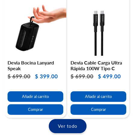
Devia Bocina Lanyard
Devia Cable Carga Ultra
Speak
Rápida 100W Tipo C
$ 699.00
$ 399.00
$ 699.00
$ 499.00
Precio
Precio
Precio
Precio
habitual
de
habitual
de
oferta
oferta
Añadir al carrito
Añadir al carrito
Comprar
Comprar
Ver todo