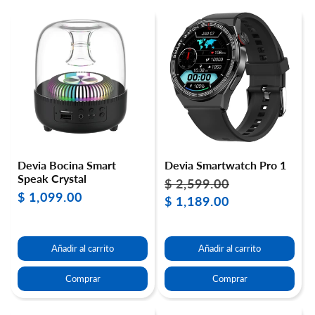
Devia Bocina Smart
Devia Smartwatch Pro 1
Speak Crystal
$ 2,599.00
Precio
Precio
$ 1,099.00
Precio
habitual
$ 1,189.00
de
habitual
oferta
Añadir al carrito
Añadir al carrito
Comprar
Comprar